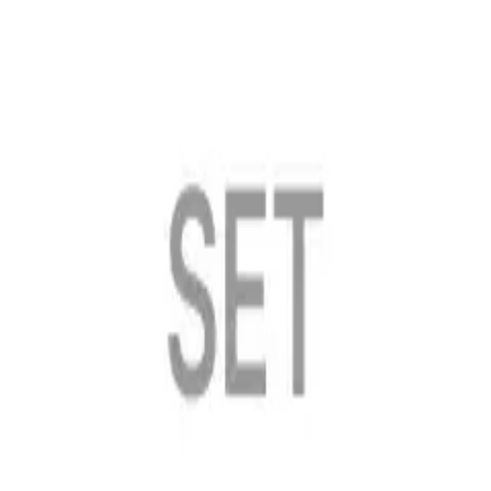
r.) (Set)
verse Albums ver.) (Set)