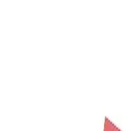
Preventa
Agotado
Preventa
Lanzamiento:
7 de julio de 2026
Fin preventa:
7 de julio de 2026
Llegada estimada:
7 de agosto de 2026
Disponible en preventa
Importante
El costo del envío internacional (EMS) y los cargos aduanales no están
Compra segura - POCAPAY GO
Producto original verificado. Pago seguro vía Mercado Pago.
Descripción
Especificaciones
Envío
Reseñas
Este producto es un conjunto de 4 álbumes [Weverse Albums ver.].