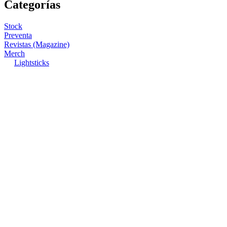
Categorías
Stock
Preventa
Revistas (Magazine)
Merch
Lightsticks
[Popcorn Games] Fundas premium para cartas, 50 hojas Sleeves
$60 MXN
Soporte acrilico Kpop - Acrylic Stand
$199 MXN
Agotado