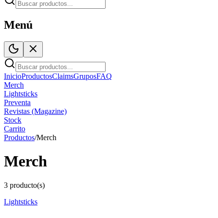
Menú
Inicio
Productos
Claims
Grupos
FAQ
Merch
Lightsticks
Preventa
Revistas (Magazine)
Stock
Carrito
Productos
/
Merch
Merch
3
producto(s)
Lightsticks