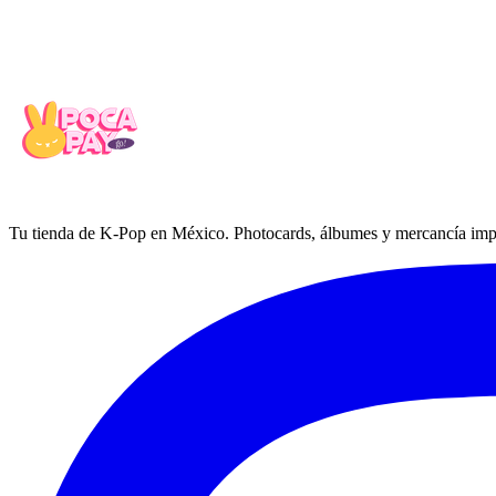
[ENHYPEN WORLD COUPON CARD COLLECTION] SPEED R
$985 MXN
Tu tienda de K-Pop en México. Photocards, álbumes y mercancía impo