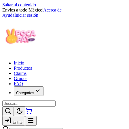
Saltar al contenido
Envíos a todo México
|
Acerca de
Ayuda
Iniciar sesión
Inicio
Productos
Claims
Grupos
FAQ
Categorías
Entrar