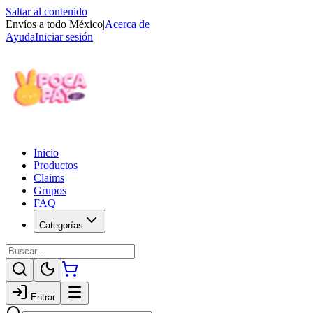
Saltar al contenido
Envíos a todo México
|
Acerca de
Ayuda
Iniciar sesión
Inicio
Productos
Claims
Grupos
FAQ
Categorías
Entrar